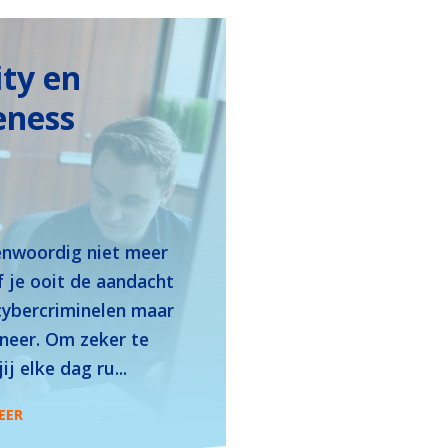
ity en
eness
enwoordig niet meer
f je ooit de aandacht
 cybercriminelen maar
neer. Om zeker te
ij elke dag ru...
EER