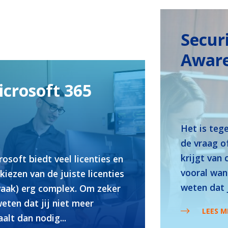
Secur
Awar
crosoft 365
Het is teg
de vraag o
krijgt van
osoft biedt veel licenties en
vooral wan
kiezen van de juiste licenties
weten dat j
(vaak) erg complex. Om zeker
eten dat jij niet meer
LEES M
alt dan nodig...