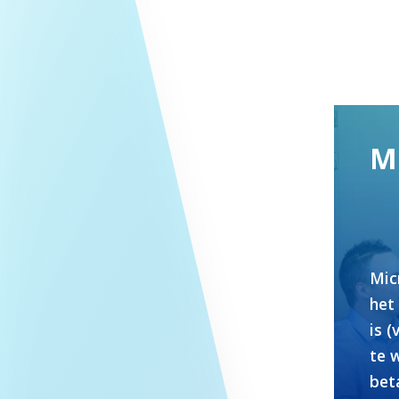
Mi
Micr
het 
is 
te w
beta