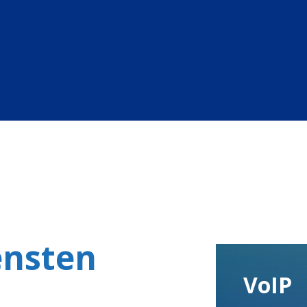
ensten
VoIP