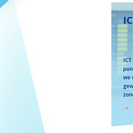
I
ICT
punt
we 
gew
zond