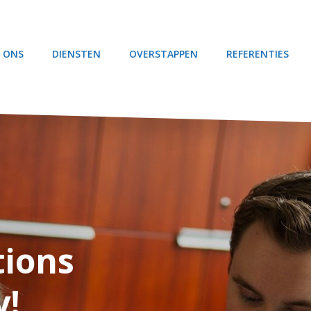
 ONS
DIENSTEN
OVERSTAPPEN
REFERENTIES
tions
tions
tions
tions
y!
y!
y!
y!