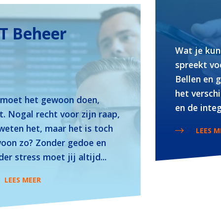
CT Beheer
Wat je kun
spreekt vo
Bellen en 
het versch
 moet het gewoon doen,
en de integr
. Nogal recht voor zijn raap,
weten het, maar het is toch
LEES M
oon zo? Zonder gedoe en
er stress moet jij altijd...
LEES MEER