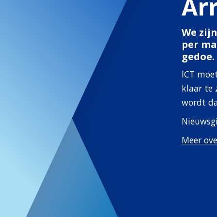
Ar
We zij
per ma
gedoe.
ICT moet
klaar te 
wordt da
Nieuwsgi
Meer ove