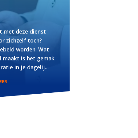
t met deze dienst
or zichzelf toch?
gebeld worden. Wat
il maakt is het gemak
atie in je dagelij...
EER